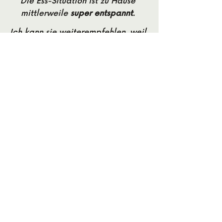
Die Ess-Situation ist zu Hause
mittlerweile
super entspannt
.
Ich kann sie weiterempfehlen, weil
sie ganz i
ndividuelle Lösungen
für
die persönliche Situation findet.